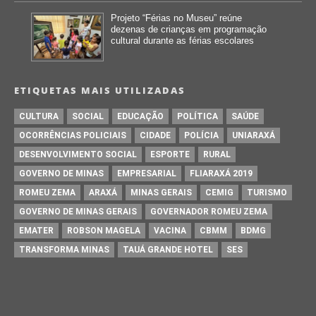
Projeto “Férias no Museu” reúne
dezenas de crianças em programação
cultural durante as férias escolares
ETIQUETAS MAIS UTILIZADAS
CULTURA
SOCIAL
EDUCAÇÃO
POLÍTICA
SAÚDE
OCORRÊNCIAS POLICIAIS
CIDADE
POLÍCIA
UNIARAXÁ
DESENVOLVIMENTO SOCIAL
ESPORTE
RURAL
GOVERNO DE MINAS
EMPRESARIAL
FLIARAXÁ 2019
ROMEU ZEMA
ARAXÁ
MINAS GERAIS
CEMIG
TURISMO
GOVERNO DE MINAS GERAIS
GOVERNADOR ROMEU ZEMA
EMATER
ROBSON MAGELA
VACINA
CBMM
BDMG
TRANSFORMA MINAS
TAUÁ GRANDE HOTEL
SES