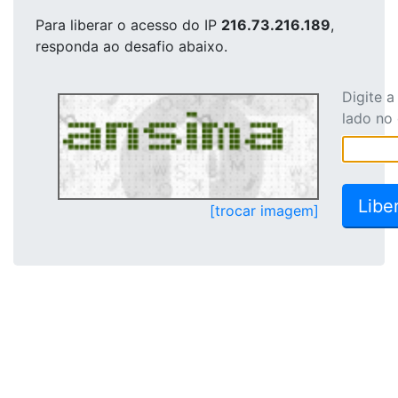
Para liberar o acesso
do IP
216.73.216.189
,
responda ao desafio abaixo.
Digite 
lado no
[trocar imagem]