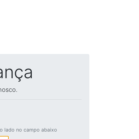
ança
nosco.
ao lado no campo abaixo