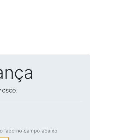
ança
nosco.
ao lado no campo abaixo