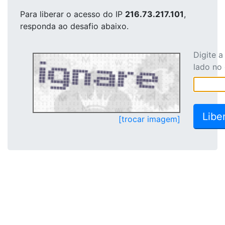
Para liberar o acesso
do IP
216.73.217.101
,
responda ao desafio abaixo.
Digite 
lado no
[trocar imagem]